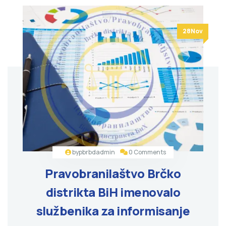
28Nov
by
pbrbdadmin
0 Comments
Pravobranilaštvo Brčko
distrikta BiH imenovalo
službenika za informisanje