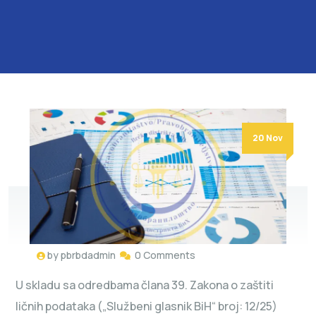
20 Nov
by
pbrbdadmin
0 Comments
U skladu sa odredbama člana 39. Zakona o zaštiti
ličnih podataka („Službeni glasnik BiH“ broj: 12/25)