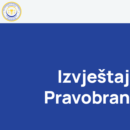
Izvješta
Pravobrani