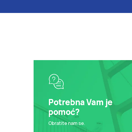
Potrebna Vam je
pomoć?
Obratite nam se.