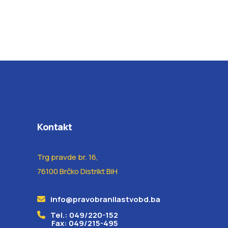
Kontakt
Trg pravde br. 16,
76100 Brčko Distrikt BiH
info@pravobranilastvobd.ba
Tel.: 049/220-152
Fax: 049/215-495