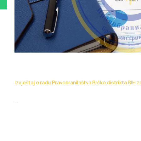
Izvještaj o radu Pravobranilaštva Brčko distrikta BIH 
...