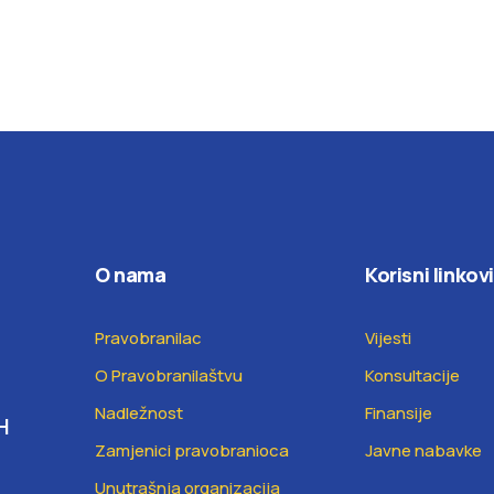
O nama
Korisni linkovi
Pravobranilac
Vijesti
O Pravobranilaštvu
Konsultacije
Nadležnost
Finansije
H
Zamjenici pravobranioca
Javne nabavke
Unutrašnja organizacija