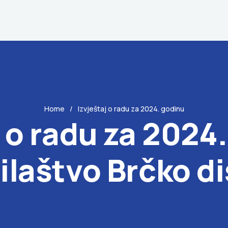
Home
Izvještaj o radu za 2024. godinu
j o radu za 2024.
laštvo Brčko di