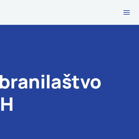
branilaštvo
iH