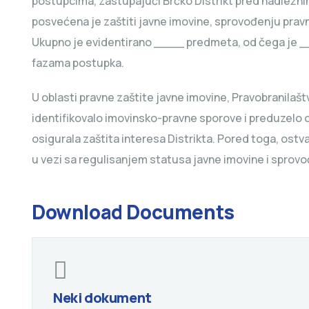
postupcima, zastupajući Brčko Distrikt pred nadležn
posvećena je zaštiti javne imovine, sprovođenju pravni
Ukupno je evidentirano ____ predmeta, od čega je ___
fazama postupka.
U oblasti pravne zaštite javne imovine, Pravobranilašt
identifikovalo imovinsko-pravne sporove i preduzelo 
osigurala zaštita interesa Distrikta. Pored toga, ost
u vezi sa regulisanjem statusa javne imovine i spro
Download Documents
Neki dokument