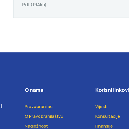
Pdf (194kb)
O nama
Korisni linkovi
H
Pravobranilac
Vijesti
O Pravobranilaštvu
Konsultacije
Nadležnost
Finansije