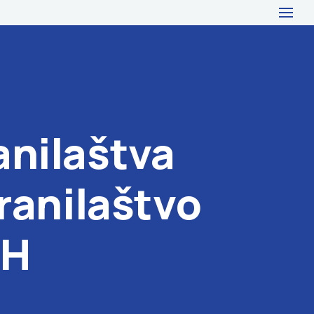
anilaštva
branilaštvo
iH