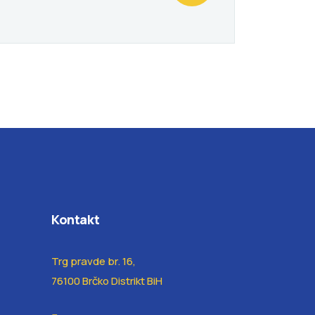
Kontakt
Trg pravde br. 16,
76100 Brčko Distrikt BiH