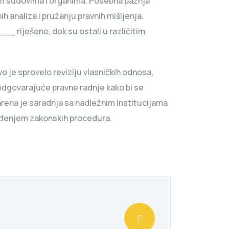
im sudovima i organima. Posebna pažnja
h analiza i pružanju pravnih mišljenja.
_ riješeno, dok su ostali u različitim
vo je sprovelo reviziju vlasničkih odnosa,
odgovarajuće pravne radnje kako bi se
varena je saradnja sa nadležnim institucijama
vođenjem zakonskih procedura.