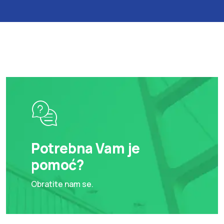
Potrebna Vam je
pomoć?
Obratite nam se.