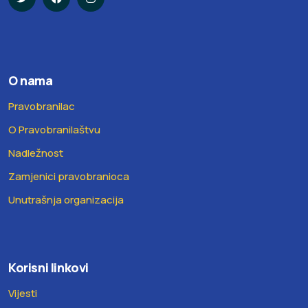
O nama
Pravobranilac
O Pravobranilaštvu
Nadležnost
Zamjenici pravobranioca
Unutrašnja organizacija
Korisni linkovi
Vijesti