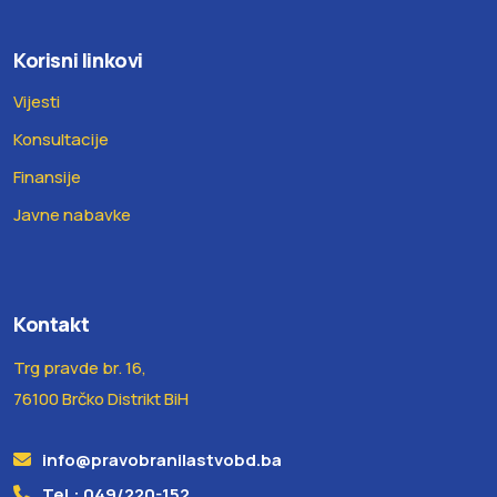
Korisni linkovi
Vijesti
Konsultacije
Finansije
Javne nabavke
Kontakt
Trg pravde br. 16,
76100 Brčko Distrikt BiH
info@pravobranilastvobd.ba
Tel.: 049/220-152