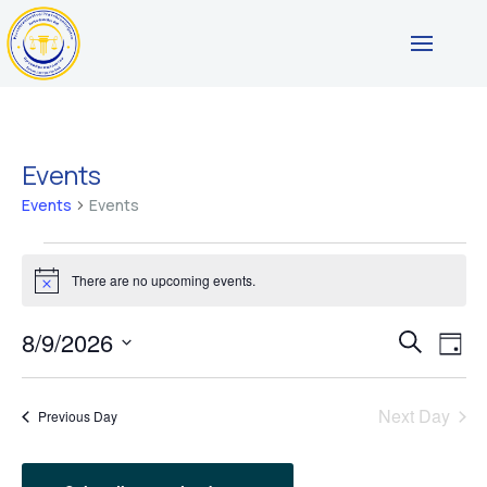
Events
Events
Events
Events
There are no upcoming events.
for
Notice
August
Events
Ev
8/9/2026
Search
9,
Day
Vi
Search
Select
2026
Nav
date.
and
Next Day
Previous Day
Views
Navigat